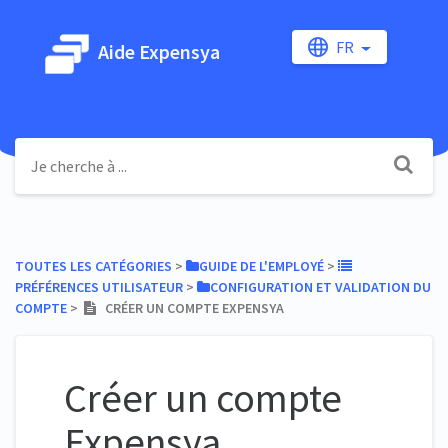
FR
Aide Expensya
TOUTES LES CATÉGORIES
​ > ​
​GUIDE DE L'EMPLOYÉ
​ > ​
PRÉFÉRENCES UTILISATEUR
​ > ​
​CONFIGURATION ET VALIDATION DU
COMPTE
​ > ​
CRÉER UN COMPTE EXPENSYA
Créer un compte
Expensya