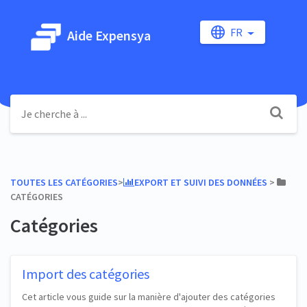
FR
Aide Expensya
TOUTES LES CATÉGORIES
​>​
​EXPORT ET SUIVI DES DONNÉES
​ > ​
CATÉGORIES
Catégories
Import des catégories
Cet article vous guide sur la manière d'ajouter des catégories