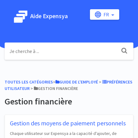
FR
Aide Expensya
TOUTES LES CATÉGORIES
​>​
​GUIDE DE L'EMPLOYÉ
​ > ​
​PRÉFÉRENCES
UTILISATEUR
​ > ​
​GESTION FINANCIÈRE
Gestion financière
Gestion des moyens de paiement personnels
Chaque utilisateur sur Expensya a la capacité d'ajouter, de