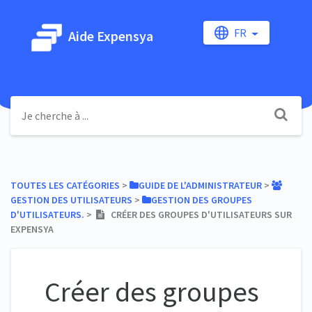
FR
Aide Expensya
TOUTES LES CATÉGORIES
​ > ​
​GUIDE DE L'ADMINISTRATEUR
​ > ​
GESTION DES UTILISATEURS
​ > ​
​GESTION DES GROUPES
D'UTILISATEURS.
​ > ​
CRÉER DES GROUPES D'UTILISATEURS SUR
EXPENSYA
Créer des groupes