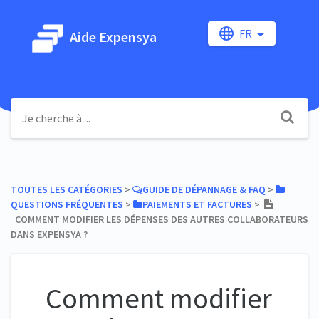
FR
Aide Expensya
TOUTES LES CATÉGORIES
​ > ​
​GUIDE DE DÉPANNAGE & FAQ
​ > ​
QUESTIONS FRÉQUENTES
​ > ​
​PAIEMENTS ET FACTURES
​ > ​
COMMENT MODIFIER LES DÉPENSES DES AUTRES COLLABORATEURS
DANS EXPENSYA ?
Comment modifier