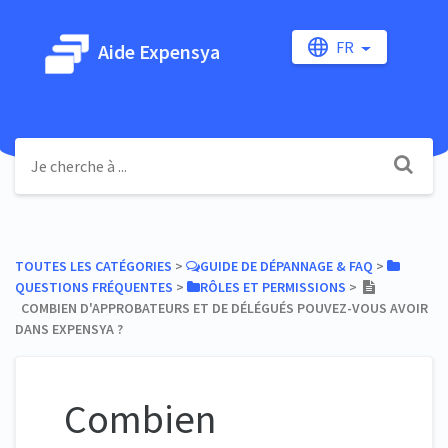
FR
Aide Expensya
TOUTES LES CATÉGORIES
​ > ​
​GUIDE DE DÉPANNAGE & FAQ
​ > ​
QUESTIONS FRÉQUENTES
​ > ​
​RÔLES ET PERMISSIONS
​ > ​
COMBIEN D'APPROBATEURS ET DE DÉLÉGUÉS POUVEZ-VOUS AVOIR
DANS EXPENSYA ?
Combien