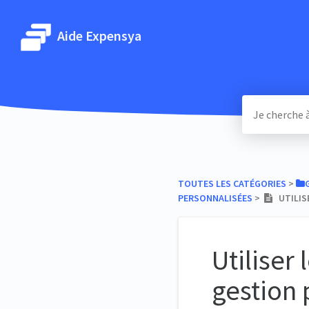
Aide Expensya
TOUTES LES CATÉGORIES
​ > ​
PERSONNALISÉES
​ > ​
UTILISE
Utiliser
gestion