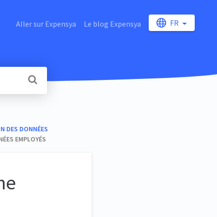
FR
Aller sur Expensya
Le blog Expensya
ON DES DONNÉES
NÉES EMPLOYÉS
une