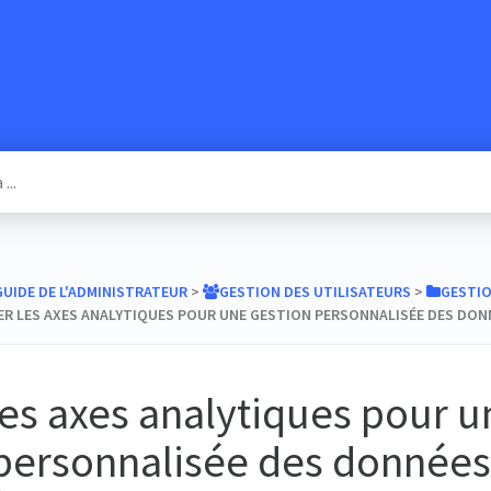
SacredVow
​GUIDE DE L'ADMINISTRATEUR
​ > ​
​GESTION DES UTILISATEURS
​ > ​
​GESTI
R LES AXES ANALYTIQUES POUR UNE GESTION PERSONNALISÉE DES DON
 les axes analytiques pour 
 personnalisée des données