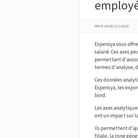
employ
MIS À JOUR
21/1/2025
Expensya vous offre
salarié. Ces axes p
permettant d'associ
termes d'analyse, d
Ces données analyt
Expensya, les expor
bord.
Les axes analytique
ont un impact sur l
Ils permettent d'ajo
filiale, la zone gé