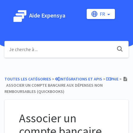
FR
Aide Expensya
TOUTES LES CATÉGORIES
​ > ​
​INTÉGRATIONS ET APIS
​ > ​
​PAIE
​ > ​
ASSOCIER UN COMPTE BANCAIRE AUX DÉPENSES NON
REMBOURSABLES (QUICKBOOKS)
Associer un
compte bancaire