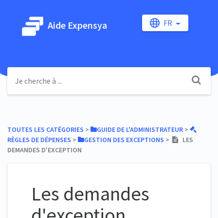
FR
Aide Expensya
TOUTES LES CATÉGORIES
​ > ​
​GUIDE DE L'ADMINISTRATEUR
​ > ​
RÈGLES DE DÉPENSES
​ > ​
​GESTION DES EXCEPTIONS
​ > ​
LES
DEMANDES D'EXCEPTION
Les demandes
d'exception