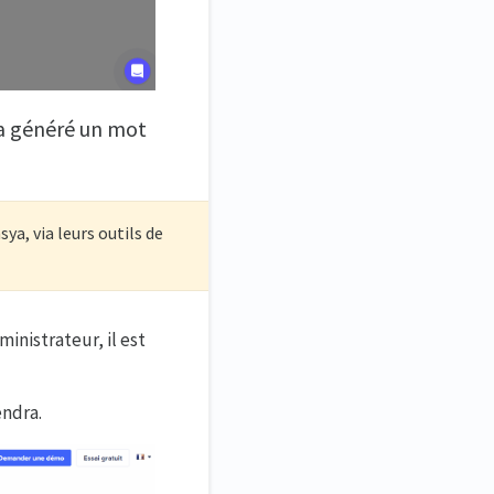
 a généré un mot
ya, via leurs outils de
inistrateur, il est
endra.