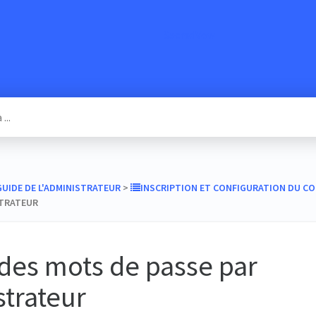
SacredVow
​GUIDE DE L'ADMINISTRATEUR
​ > ​
​INSCRIPTION ET CONFIGURATION DU C
STRATEUR
des mots de passe par
strateur