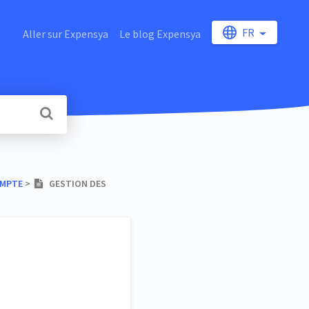
FR
Aller sur Expensya
Le blog Expensya
OMPTE
​ > ​
GESTION DES