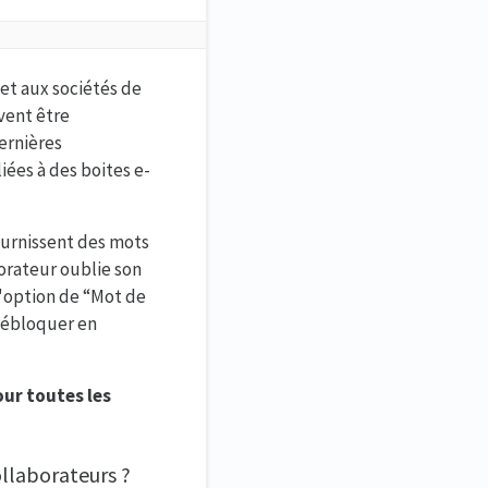
et aux sociétés de
vent être
dernières
ées à des boites e-
ournissent des mots
orateur oublie son
l'option de “Mot de
débloquer en
our toutes les
llaborateurs ?