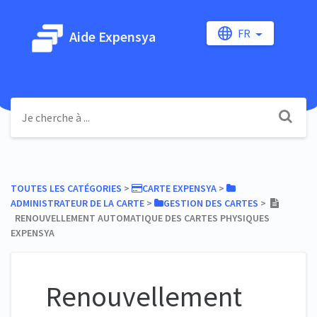
FR
Aide Expensya
TOUTES LES CATÉGORIES
​ > ​
​CARTE EXPENSYA
​ > ​
ADMINISTRATEUR DE LA CARTE
​ > ​
​GESTION DES CARTES
​ > ​
RENOUVELLEMENT AUTOMATIQUE DES CARTES PHYSIQUES
EXPENSYA
Renouvellement