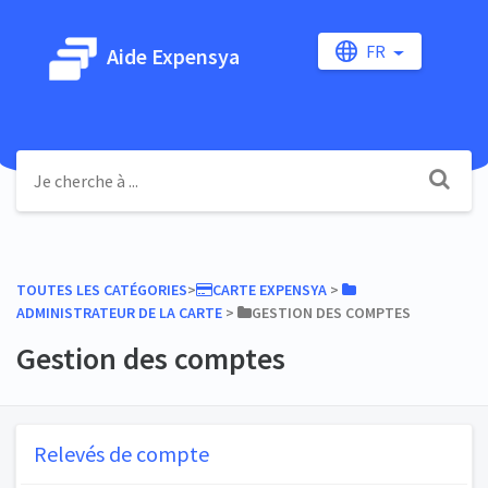
FR
Aide Expensya
TOUTES LES CATÉGORIES
​>​
​CARTE EXPENSYA
​ > ​
ADMINISTRATEUR DE LA CARTE
​ > ​
​GESTION DES COMPTES
Gestion des comptes
Relevés de compte