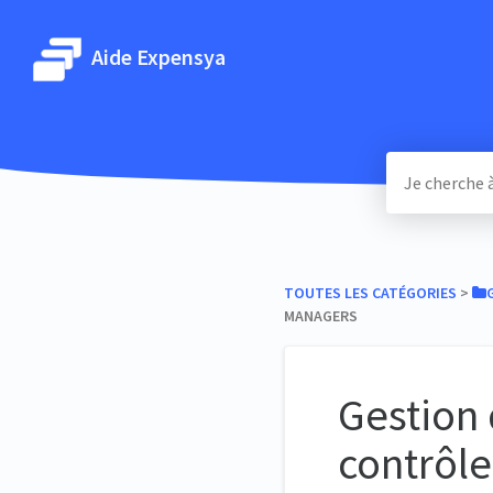
Aide Expensya
TOUTES LES CATÉGORIES
​ > ​
MANAGERS
Gestion 
contrôle