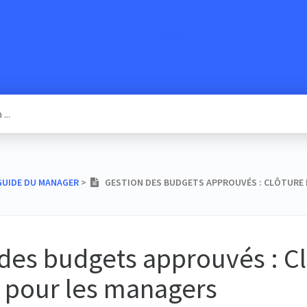
SacredVow
​GUIDE DU MANAGER
​ > ​
GESTION DES BUDGETS APPROUVÉS : CLÔTURE 
des budgets approuvés : Cl
 pour les managers