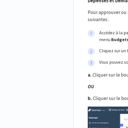
Dépenses et Dema
Pour approuver ou 
suivantes :
Accédez à la p
menu
Budget
Cliquez sur un
Vous pouvez soi
a.
Cliquer sur le b
OU
b.
Cliquer sur le b