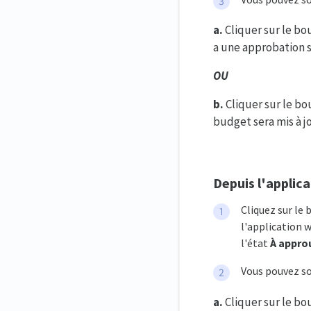
a.
Cliquer sur le b
a une approbation 
OU
b.
Cliquer sur le b
budget sera mis à j
Depuis l'applic
Cliquez sur le
l'application 
l'état
À appro
Vous pouvez so
a.
Cliquer sur le b