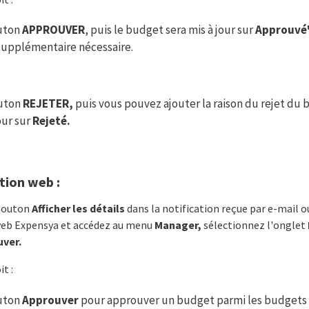
outon
APPROUVER
, puis le budget sera mis à jour sur
Approuvé
supplémentaire nécessaire.
outon
REJETER,
puis vous pouvez ajouter la raison du rejet du 
our sur
Rejeté.
ation web :
 bouton
Afficher les détails
dans la notification reçue par e-mail 
web Expensya et accédez au menu
Manager,
sélectionnez l'onglet
uver.
it :
outon
Approuver
pour approuver un budget parmi les budgets 