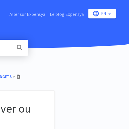
FR
Aller sur Expensya
Le blog Expensya
UDGETS
​ > ​
uver ou