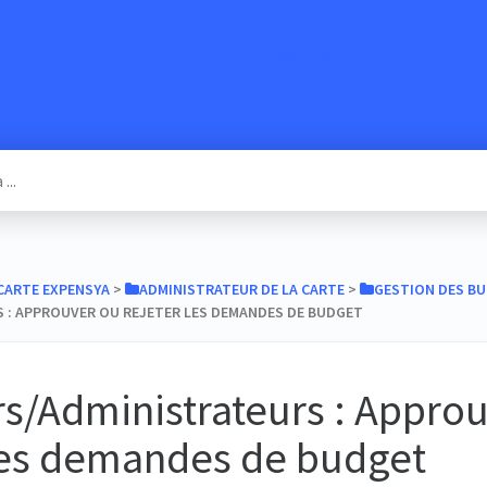
SacredVow
​CARTE EXPENSYA
​ > ​
​ADMINISTRATEUR DE LA CARTE
​ > ​
​GESTION DES B
: APPROUVER OU REJETER LES DEMANDES DE BUDGET
s/Administrateurs : Appro
 les demandes de budget