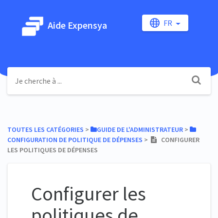
FR
Aide Expensya
TOUTES LES CATÉGORIES
​ > ​
​GUIDE DE L'ADMINISTRATEUR
​ > ​
CONFIGURATION DE POLITIQUE DE DÉPENSES
​ > ​
CONFIGURER
LES POLITIQUES DE DÉPENSES
Configurer les
politiques de