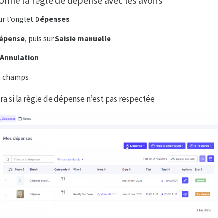
nne la règle de dépense avec les avoirs
r l’onglet
Dépenses
Dépense
, puis sur
Saisie manuelle
/ Annulation
s champs
ra si la règle de dépense n’est pas respectée