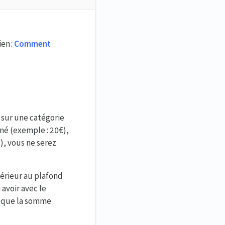
ien :
Comment
d
sur une catégorie
né (exemple : 20€),
), vous ne serez
périeur au plafond
 avoir avec le
r que la somme