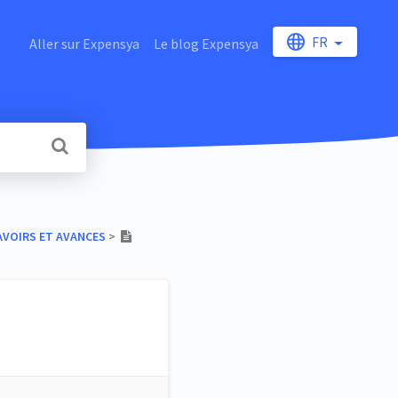
FR
Aller sur Expensya
Le blog Expensya
AVOIRS ET AVANCES
​ > ​