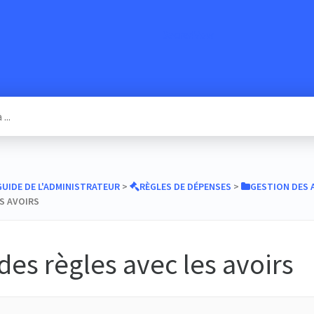
SacredVow
​GUIDE DE L'ADMINISTRATEUR
​ > ​
​RÈGLES DE DÉPENSES
​ > ​
​GESTION DES 
S AVOIRS
des règles avec les avoirs