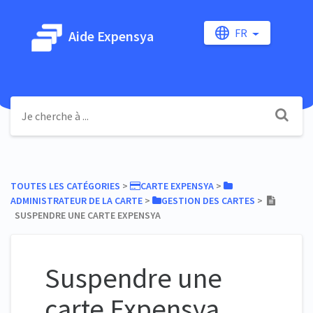
FR
Aide Expensya
TOUTES LES CATÉGORIES
​ > ​
​CARTE EXPENSYA
​ > ​
ADMINISTRATEUR DE LA CARTE
​ > ​
​GESTION DES CARTES
​ > ​
SUSPENDRE UNE CARTE EXPENSYA
Suspendre une
carte Expensya