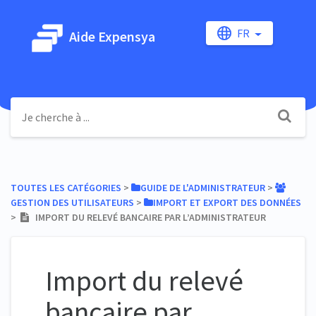
FR
Aide Expensya
TOUTES LES CATÉGORIES
​ > ​
​GUIDE DE L'ADMINISTRATEUR
​ > ​
GESTION DES UTILISATEURS
​ > ​
​IMPORT ET EXPORT DES DONNÉES
> ​
IMPORT DU RELEVÉ BANCAIRE PAR L’ADMINISTRATEUR
Import du relevé
bancaire par