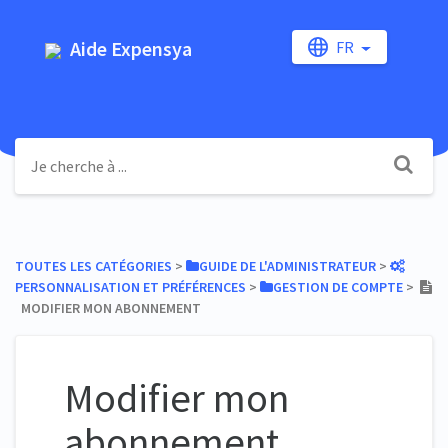
Aide Expensya
FR
TOUTES LES CATÉGORIES
​ > ​
​GUIDE DE L'ADMINISTRATEUR
​ > ​
PERSONNALISATION ET PRÉFÉRENCES
​ > ​
​GESTION DE COMPTE
​ > ​
MODIFIER MON ABONNEMENT
Modifier mon
abonnement