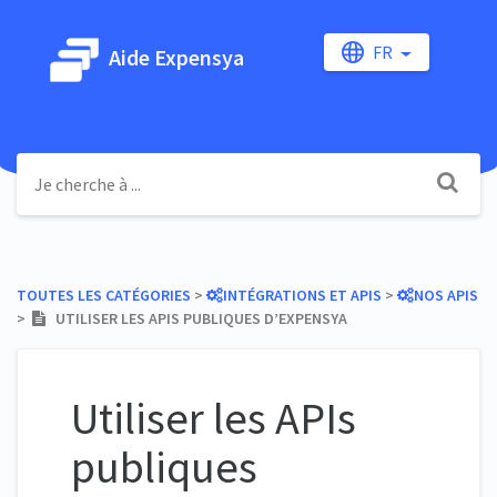
FR
Aide Expensya
TOUTES LES CATÉGORIES
​ > ​
​INTÉGRATIONS ET APIS
​ > ​
​NOS APIS
> ​
UTILISER LES APIS PUBLIQUES D’EXPENSYA
Utiliser les APIs
publiques