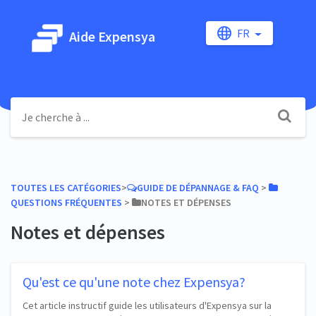
FR
Aide Expensya
TOUTES LES CATÉGORIES
​>​
​GUIDE DE DÉPANNAGE & FAQ
​ > ​
QUESTIONS FRÉQUENTES
​ > ​
​NOTES ET DÉPENSES
Notes et dépenses
Qu'est ce qu'une note chez Expensya?
Cet article instructif guide les utilisateurs d'Expensya sur la