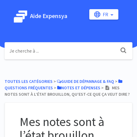
FR
Aide Expensya
TOUTES LES CATÉGORIES
​ > ​
​GUIDE DE DÉPANNAGE & FAQ
​ > ​
QUESTIONS FRÉQUENTES
​ > ​
​NOTES ET DÉPENSES
​ > ​
MES
NOTES SONT À L’ÉTAT BROUILLON, QU’EST-CE QUE ÇA VEUT DIRE ?
Mes notes sont à
l’état brouillon,