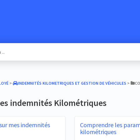
SacredVow
PLOYÉ
​ > ​
​INDEMNITÉS KILOMETRIQUES ET GESTION DE VÉHICULES
​ > ​
​C
des indemnités Kilométriques
sur mes indemnités
Comprendre les paramè
kilométriques