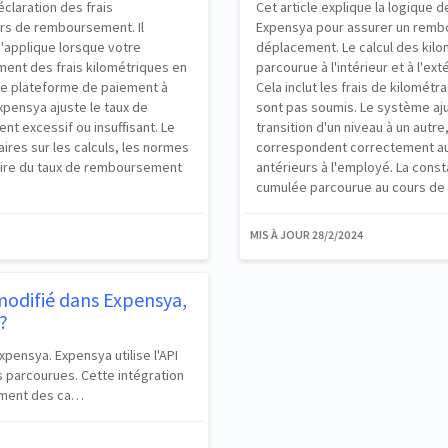
claration des frais
Cet article explique la logique 
urs de remboursement. Il
Expensya pour assurer un rembo
s'applique lorsque votre
déplacement. Le calcul des kil
ment des frais kilométriques en
parcourue à l'intérieur et à l'ex
ne plateforme de paiement à
Cela inclut les frais de kilométr
xpensya ajuste le taux de
sont pas soumis. Le système aju
t excessif ou insuffisant. Le
transition d'un niveau à un aut
ires sur les calculs, les normes
correspondent correctement aux
raire du taux de remboursement
antérieurs à l'employé. La const
cumulée parcourue au cours de 
MIS À JOUR
28/2/2024
 modifié dans Expensya,
?
xpensya. Expensya utilise l'API
 parcourues. Cette intégration
ement des ca…