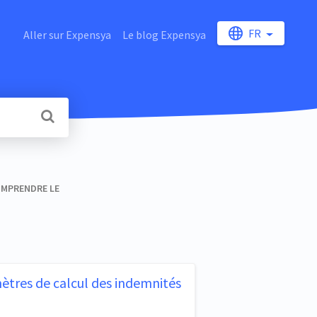
FR
Aller sur Expensya
Le blog Expensya
OMPRENDRE LE
tres de calcul des indemnités