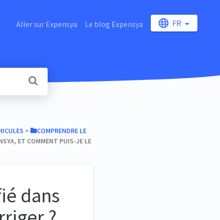
FR
Aller sur Expensya
Le blog Expensya
HICULES
​ > ​
​COMPRENDRE LE
SYA, ET COMMENT PUIS-JE LE
fié dans
riger ?