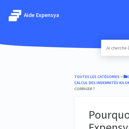
Aide Expensya
TOUTES LES CATÉGORIES
​ > ​
CALCUL DES INDEMNITÉS KIL
CORRIGER ?
Pourquoi
Expensya