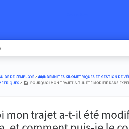
SacredVow
​GUIDE DE L'EMPLOYÉ
​ > ​
​INDEMNITÉS KILOMETRIQUES ET GESTION DE VÉ
OMÉTRIQUES
​ > ​
POURQUOI MON TRAJET A-T-IL ÉTÉ MODIFIÉ DANS EXPEN
 mon trajet a-t-il été modi
, et comment puis-je le cor