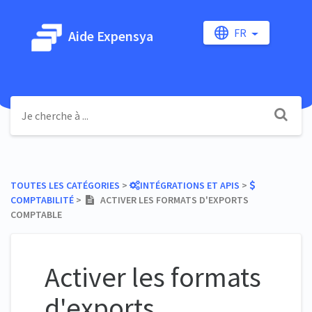
FR
Aide Expensya
TOUTES LES CATÉGORIES
​ > ​
​INTÉGRATIONS ET APIS
​ > ​
COMPTABILITÉ
​ > ​
ACTIVER LES FORMATS D'EXPORTS
COMPTABLE
Activer les formats
d'exports