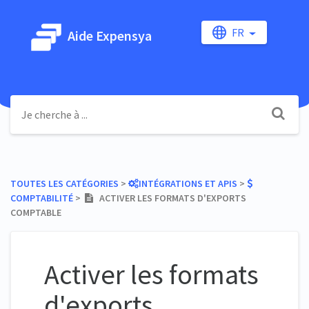
FR
Aide Expensya
TOUTES LES CATÉGORIES
​ > ​
​INTÉGRATIONS ET APIS
​ > ​
COMPTABILITÉ
​ > ​
ACTIVER LES FORMATS D'EXPORTS
COMPTABLE
Activer les formats
d'exports