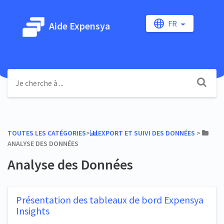
FR
Aide Expensya
TOUTES LES CATÉGORIES
​>​
​EXPORT ET SUIVI DES DONNÉES
​ > ​
ANALYSE DES DONNÉES
Analyse des Données
Présentation des tableaux de bord Expensya
Insights