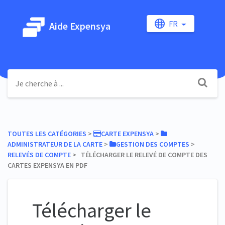
FR
Aide Expensya
TOUTES LES CATÉGORIES
​ > ​
​CARTE EXPENSYA
​ > ​
ADMINISTRATEUR DE LA CARTE
​ > ​
​GESTION DES COMPTES
​ > ​
RELEVÉS DE COMPTE
​ > ​ TÉLÉCHARGER LE RELEVÉ DE COMPTE DES
CARTES EXPENSYA EN PDF
Télécharger le