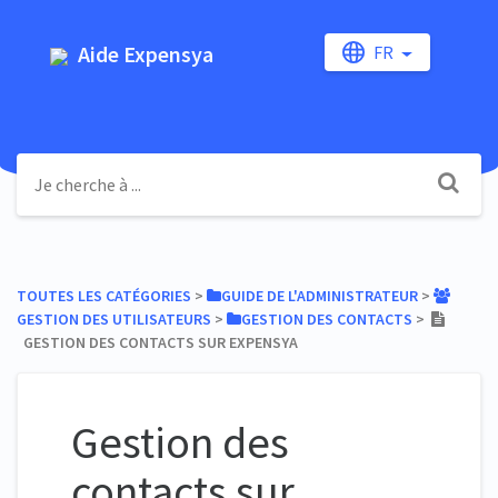
Aide Expensya
FR
TOUTES LES CATÉGORIES
​ > ​
​GUIDE DE L'ADMINISTRATEUR
​ > ​
GESTION DES UTILISATEURS
​ > ​
​GESTION DES CONTACTS
​ > ​
GESTION DES CONTACTS SUR EXPENSYA
Gestion des
contacts sur