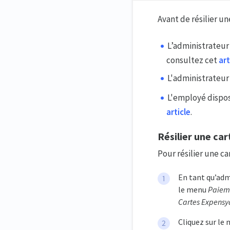
Avant de résilier un
L’administrateur
consultez cet
art
L'administrateur
L'employé dispos
article
.
Résilier une ca
Pour résilier une ca
En tant qu’adm
le menu
Paiem
Cartes Expensy
Cliquez sur le 