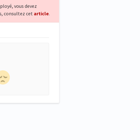
mployé, vous devez
s, consultez cet
article
.