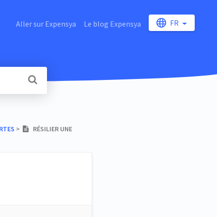
FR
Aller sur Expensya
Le blog Expensya
ARTES
​ > ​
RÉSILIER UNE