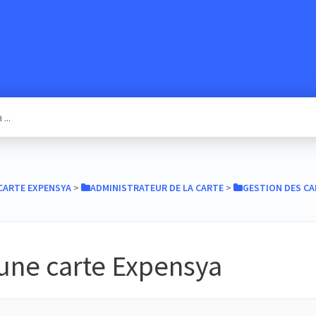
SacredVow
​CARTE EXPENSYA
​ > ​
​ADMINISTRATEUR DE LA CARTE
​ > ​
​GESTION DES C
 une carte Expensya