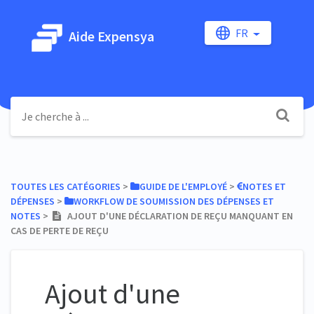
FR
Aide Expensya
TOUTES LES CATÉGORIES
​ > ​
​GUIDE DE L'EMPLOYÉ
​ > ​
​NOTES ET
DÉPENSES
​ > ​
​WORKFLOW DE SOUMISSION DES DÉPENSES ET
NOTES
​ > ​
AJOUT D'UNE DÉCLARATION DE REÇU MANQUANT EN
CAS DE PERTE DE REÇU
Ajout d'une